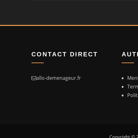
CONTACT DIRECT
AUT
allo-demenageur.fr
Ment
Term
Poli
Copyright © 