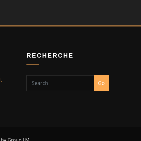
RECHERCHE
t
Go
d by Group LM